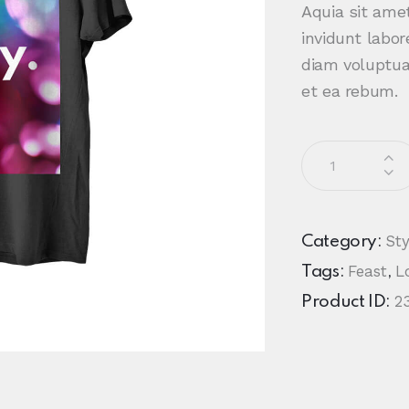
Aquia sit ame
invidunt labo
diam voluptua
et ea rebum.
Sty
Category:
Feast
L
Tags:
,
2
Product ID: