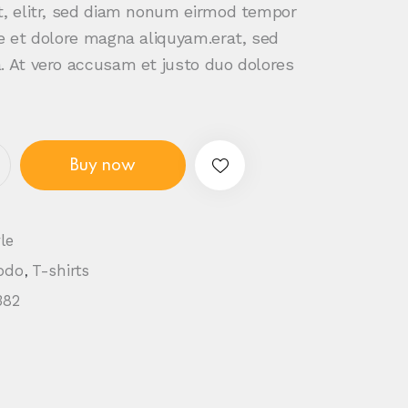
t, elitr, sed diam nonum eirmod tempor
re et dolore magna aliquyam.erat, sed
. At vero accusam et justo duo dolores
Buy now
le
odo
T-shirts
,
382