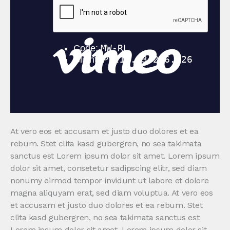
At vero eos et accusam et justo duo dolores et ea
rebum. Stet clita kasd gubergren, no sea takimata
sanctus est Lorem ipsum dolor sit amet. Lorem ipsum
dolor sit amet, consetetur sadipscing elitr, sed diam
nonumy eirmod tempor invidunt ut labore et dolore
magna aliquyam erat, sed diam voluptua. At vero eos
et accusam et justo duo dolores et ea rebum. Stet
clita kasd gubergren, no sea takimata sanctus est
Lorem ipsum dolor sit amet. Lorem ipsum dolor sit